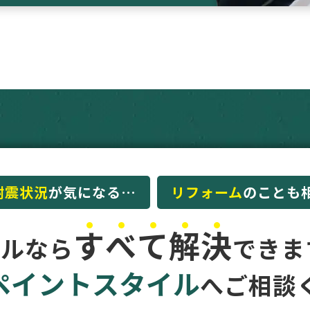
耐震状況
が気になる…
リフォーム
のことも
す
べ
て
解
決
イルなら
できま
ペイントスタイル
へ
ご相談