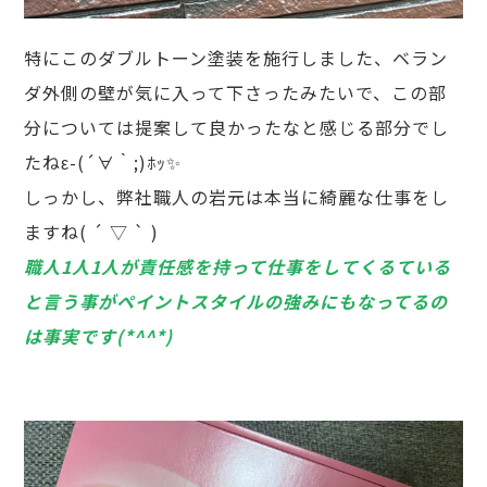
特にこのダブルトーン塗装を施行しました、ベラン
ダ外側の壁が気に入って下さったみたいで、この部
分については提案して良かったなと感じる部分でし
たねε-(´∀｀;)ﾎｯ✨
しっかし、弊社職人の岩元は本当に綺麗な仕事をし
ますね( ´ ▽ ` )
職人1人1人が責任感を持って仕事をしてくるている
と言う事がペイントスタイルの強みにもなってるの
は事実です(*^^*)